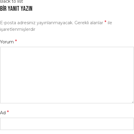
Back to list
Bir yanıt yazın
*
E-posta adresiniz yayınlanmayacak.
Gerekli alanlar
ile
işaretlenmişlerdir
*
Yorum
*
Ad