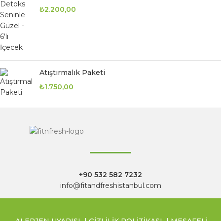
₺
2.200,00
Atıştırmalık Paketi
₺
1.750,00
+90 532 582 7232
info@fitandfreshistanbul.com
ALERJEN UYARISI
|
GİZLİLİK POLİTİKASI
|
MESAFELİ