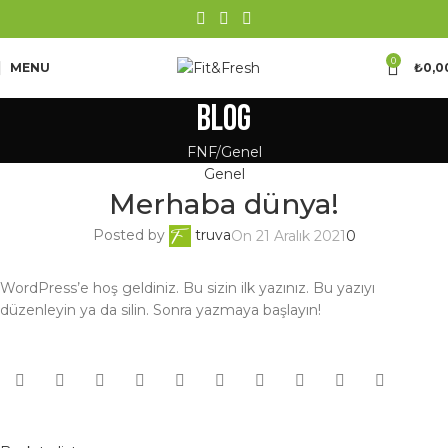
0
MENU
₺
0,0
Blog
FNF
Genel
Genel
Merhaba dünya!
Posted by
truva
On 21 Aralık 2021
0
WordPress’e hoş geldiniz. Bu sizin ilk yazınız. Bu yazıyı
düzenleyin ya da silin. Sonra yazmaya başlayın!